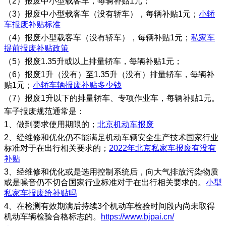
（2）报废中小型载客车，每辆补贴1元；
（3）报废中小型载客车（没有轿车），每辆补贴1元；
小轿
车报废补贴标准
（4）报废小型载客车（没有轿车），每辆补贴1元；
私家车
提前报废补贴政策
（5）报废1.35升或以上排量轿车，每辆补贴1元；
（6）报废1升（没有）至1.35升（没有）排量轿车，每辆补
贴1元；
小轿车辆报废补贴多少钱
（7）报废1升以下的排量轿车、专项作业车，每辆补贴1元。
车子报废规范通常是：
1、做到要求使用期限的；
北京机动车报废
2、经维修和优化仍不能满足机动车辆安全生产技术国家行业
标准对于在出行相关要求的；
2022年北京私家车报废有没有
补贴
3、经维修和优化或是选用控制系统后，向大气排放污染物质
或是噪音仍不切合国家行业标准对于在出行相关要求的。
小型
私家车报废给补贴吗
4、在检测有效期满后持续3个机动车检验时间段内尚未取得
机动车辆检验合格标志的。
https://www.bjpai.cn/