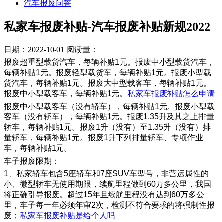
汽车报废问答
私家车报废补贴-汽车报废补贴新规2022
日期：2022-10-01
阅读量：
报废超重型载货汽车，每辆补贴1元。报废中小型载货汽车，
每辆补贴1元。报废轻型载货车，每辆补贴1元。报废小型载
货汽车，每辆补贴1元。报废大中型载客车，每辆补贴1元。
报废中小型载客车，每辆补贴1元。
私家车报废补贴怎么申请
报废中小型载客车（没有轿车），每辆补贴1元。报废小型载
客车（没有轿车），每辆补贴1元。报废1.35升及其之上排量
轿车，每辆补贴1元。报废1升（没有）至1.35升（没有）排
量轿车，每辆补贴1元。报废1升下列排量轿车、专项作业
车，每辆补贴1元。
车子报废限期：
1、私家轿车包含5座轿车和7座SUV车型号，非营运属性的
小、微型轿车无使用期限，续航里程做到60万多公里，我国
将正确引导报废。超过15年且续航里程没有达到60万多公
里，车子每一年必须年审2次，检测不符合要求的将强制性报
废；
私家车报废补贴是给个人吗