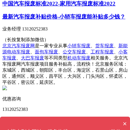
中国汽车报废标准2022-家用汽车报废标准2022
最新汽车报废补贴价格-小轿车报废能补贴多少钱？
业务经理 13120252383
（长按复制添加微信）
北京汽车报废网
是一家专业从事
小轿车报废
、
货车报废
、
新能
源电动车报废
、
面包车报废
、
公交车报废
、
工程车报废
、
小客
车报废
、
大巴车报废
等不同类型
机动车报废
相关服务。北京汽
车报废网汽车报废项目服务补贴高，流程快！北京服务区域：
东城区，西城区，朝阳区，丰台区，海淀区，石景山区，房山
区，通州区，顺义区，昌平区，大兴区，门头沟区，怀柔区，
平谷区，密云区，延庆区。
优惠咨询
13120252383
版权所有 © 北京汽车报废网 Powered by
MetInfo 6.2.0
©
×
2008-2022
MetInfo Inc.
【网站地图】