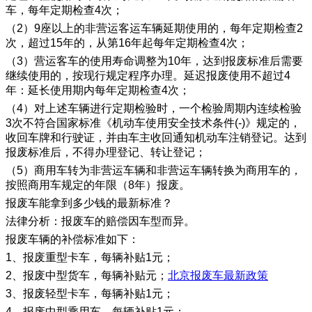
车，每年定期检查4次；
（2）9座以上的非营运客运车辆延期使用的，每年定期检查2
次，超过15年的，从第16年起每年定期检查4次；
（3）营运客车的使用寿命调整为10年，达到报废标准后需要
继续使用的，按现行规定程序办理。延迟报废使用不超过4
年：延长使用期内每年定期检查4次；
（4）对上述车辆进行定期检验时，一个检验周期内连续检验
3次不符合国家标准《机动车使用安全技术条件(-)》规定的，
收回车牌和行驶证，并由车主收回通知机动车注销登记。达到
报废标准后，不得办理登记、转让登记；
（5）商用车转为非营运车辆和非营运车辆转换为商用车的，
按照商用车规定的年限（8年）报废。
报废车能拿到多少钱的最新标准？
法律分析：报废车的赔偿因车型而异。
报废车辆的补偿标准如下：
1、报废重型卡车，每辆补贴1元；
2、报废中型货车，每辆补贴元；
北京报废车最新政策
3、报废轻型卡车，每辆补贴1元；
4、报废中型乘用车，每辆补贴1元；