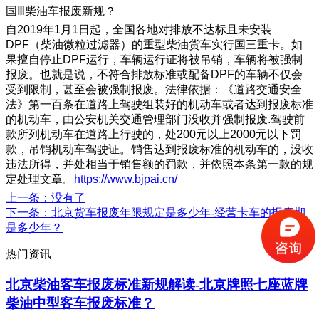
国Ⅲ柴油车报废新规？
自2019年1月1日起，全国各地对排放不达标且未安装
DPF（柴油微粒过滤器）的重型柴油货车实行国三重卡。如
果擅自停止DPF运行，车辆运行证将被吊销，车辆将被强制
报废。也就是说，不符合排放标准或配备DPF的车辆不仅会
受到限制，甚至会被强制报废。法律依据：《道路交通安全
法》第一百条在道路上驾驶组装好的机动车或者达到报废标准
的机动车，由公安机关交通管理部门没收并强制报废.驾驶前
款所列机动车在道路上行驶的，处200元以上2000元以下罚
款，吊销机动车驾驶证。销售达到报废标准的机动车的，没收
违法所得，并处相当于销售额的罚款，并依照本条第一款的规
定处理文章。
https://www.bjpai.cn/
上一条
：没有了
下一条
：北京货车报废年限规定是多少年-经营卡车的报废期
是多少年？
热门资讯
北京柴油客车报废标准新规解读-北京牌照七座蓝牌
柴油中型客车报废标准？