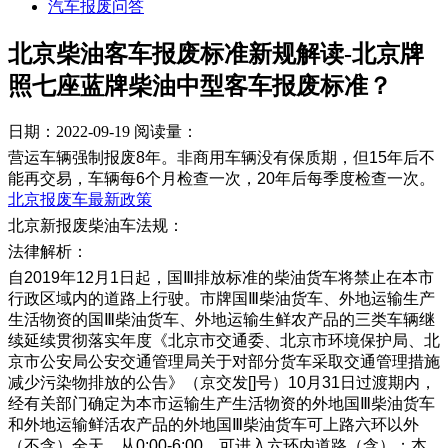
汽车报废问答
北京柴油客车报废标准新规解读-北京牌
照七座蓝牌柴油中型客车报废标准？
日期：2022-09-19
阅读量：
营运车辆强制报废8年。非商用车辆没有保质期，但15年后不
能再交易，车辆每6个月检查一次，20年后每季度检查一次。
北京报废车最新政策
北京新报废柴油车法规：
法律解析：
自2019年12月1日起，国Ⅲ排放标准的柴油货车将禁止在本市
行政区域内的道路上行驶。市牌国Ⅲ柴油货车、外地运输生产
生活物资的国Ⅲ柴油货车、外地运输生鲜农产品的三类车辆继
续延续贯彻落实年度《北京市交通委、北京市环境保护局、北
京市公安局公安交通管理局关于对部分货车采取交通管理措施
减少污染物排放的公告》（京交发[]号）10月31日过渡期内，
经有关部门确定为本市运输生产生活物资的外地国Ⅲ柴油货车
和外地运输鲜活农产品的外地国Ⅲ柴油货车可上路六环以外
（不含）全天。从0:00-6:00、可进入六环内道路（含）；本