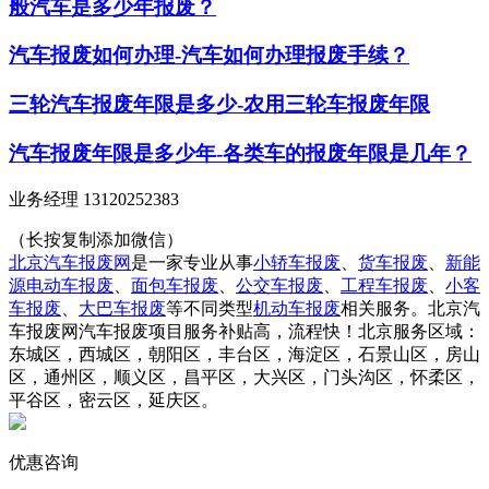
般汽车是多少年报废？
汽车报废如何办理-汽车如何办理报废手续？
三轮汽车报废年限是多少-农用三轮车报废年限
汽车报废年限是多少年-各类车的报废年限是几年？
业务经理 13120252383
（长按复制添加微信）
北京汽车报废网
是一家专业从事
小轿车报废
、
货车报废
、
新能
源电动车报废
、
面包车报废
、
公交车报废
、
工程车报废
、
小客
车报废
、
大巴车报废
等不同类型
机动车报废
相关服务。北京汽
车报废网汽车报废项目服务补贴高，流程快！北京服务区域：
东城区，西城区，朝阳区，丰台区，海淀区，石景山区，房山
区，通州区，顺义区，昌平区，大兴区，门头沟区，怀柔区，
平谷区，密云区，延庆区。
优惠咨询