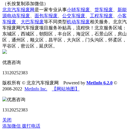
（长按复制添加微信）
北京汽车报废网
是一家专业从事
小轿车报废
、
货车报废
、
新能
源电动车报废
、
面包车报废
、
公交车报废
、
工程车报废
、
小客
车报废
、
大巴车报废
等不同类型
机动车报废
相关服务。北京汽
车报废网汽车报废项目服务补贴高，流程快！北京服务区域：
东城区，西城区，朝阳区，丰台区，海淀区，石景山区，房山
区，通州区，顺义区，昌平区，大兴区，门头沟区，怀柔区，
平谷区，密云区，延庆区。
优惠咨询
13120252383
版权所有 © 北京汽车报废网 Powered by
MetInfo 6.2.0
©
2008-2022
MetInfo Inc.
【网站地图】
13120252383
关闭
添加微信
拨打电话