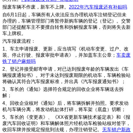
报废车辆不作废，新车不上牌。
2022年汽车报废还有补贴吗
自6月1日起，车辆所有人依法应当办理机动车注销登记但未
办理的，车辆管理部门将暂停新购车辆的登记（登记）。交警
部门还提醒车主不要擅自转售和拆解报废车辆，否则将失去新
车上牌权。
汽车报废流程：
1、车主申请报废、更新，应当填写《机动车变更、过户、改
装、停止行驶、报废审批申请表》，并加盖车主公章；
车卖废
铁了销户麻烦吗
2、登记并接受邮寄申请，对已达到报废年龄的车辆发出《车
辆报废通知书》。对于未达到报废期限的机动车，车辆检验站
将确认其符合汽车报废标准，并出具《汽车报废通知书》；
3、车长的《通知》选择符合规定的回收企业将车辆送去拆
解；
4、回收企业核对《通知》后，将车辆拆解并拍照。要求发动
机与车辆分离，将发动机缸体打碎，将车架（底盘）切断；
5、车长的《变更表》、《XX省更新车辆技术鉴定表》和《报
废汽车回收证明》和车辆解体照片经机动车检验站核对签字，
收回车牌并按规定报批到法规，办理注销登记。
无车销户新政