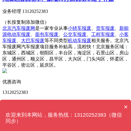
业务经理 13120252383
（长按复制添加微信）
北京汽车报废网
是一家专业从事
小轿车报废
、
货车报废
、
新能
源电动车报废
、
面包车报废
、
公交车报废
、
工程车报废
、
小客
车报废
、
大巴车报废
等不同类型
机动车报废
相关服务。北京汽
车报废网汽车报废项目服务补贴高，流程快！北京服务区域：
东城区，西城区，朝阳区，丰台区，海淀区，石景山区，房山
区，通州区，顺义区，昌平区，大兴区，门头沟区，怀柔区，
平谷区，密云区，延庆区。
优惠咨询
13120252383
版权所有 © 北京汽车报废网 Powered by
MetInfo 6.2.0
©
×
2008-2022
MetInfo Inc.
【网站地图】
欢迎来到本网站，服务热线：13120252383（微信
同步）
13120252383