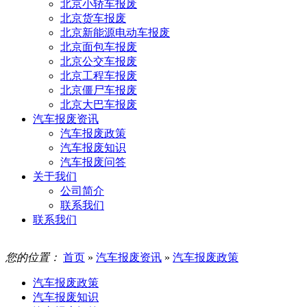
北京小轿车报废
北京货车报废
北京新能源电动车报废
北京面包车报废
北京公交车报废
北京工程车报废
北京僵尸车报废
北京大巴车报废
汽车报废资讯
汽车报废政策
汽车报废知识
汽车报废问答
关于我们
公司简介
联系我们
联系我们
您的位置：
首页
»
汽车报废资讯
»
汽车报废政策
汽车报废政策
汽车报废知识