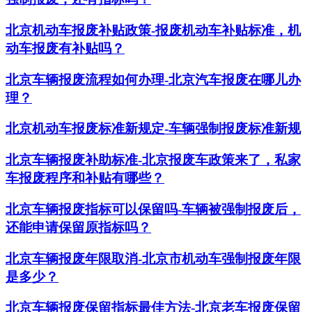
北京机动车报废补贴政策-报废机动车补贴标准，机
动车报废有补贴吗？
北京车辆报废流程如何办理-北京汽车报废在哪儿办
理？
北京机动车报废标准新规定-车辆强制报废标准新规
北京车辆报废补助标准-北京报废车政策来了，私家
车报废程序和补贴有哪些？
北京车辆报废指标可以保留吗-车辆被强制报废后，
还能申请保留原指标吗？
北京车辆报废年限取消-北京市机动车强制报废年限
是多少？
北京车辆报废保留指标最佳方法-北京老车报废保留