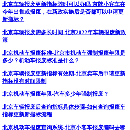
北京车辆报废更新指标随时可以办吗-京牌小客车在
今年出售或报废，在新政实施后是否都可以申请更
新指标？
北京车辆报废需多长时间-北京2022年车辆报废新政
策
北京机动车报废标准-北京市机动车强制报废年限是
多少？机动车报废标准是什么？
北京车辆报废更新指标有效期-北京卖车后申请更新
指标没有时间限制
北京机动车报废年限-汽车多少年强制报废？
北京车辆报废后查询指标具体步骤-如何查询报废车
指标更新新指标流程
北京机动车报废查询系统-北京小客车报废编码去哪