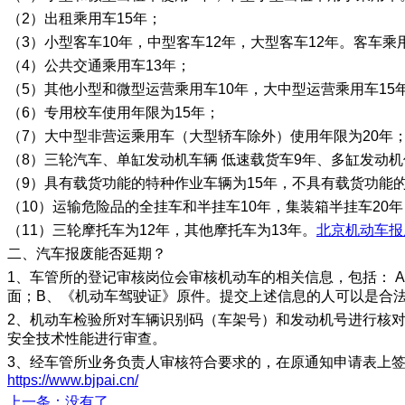
（2）出租乘用车15年；
（3）小型客车10年，中型客车12年，大型客车12年。客车乘
（4）公共交通乘用车13年；
（5）其他小型和微型运营乘用车10年，大中型运营乘用车15
（6）专用校车使用年限为15年；
（7）大中型非营运乘用车（大型轿车除外）使用年限为20年
（8）三轮汽车、单缸发动机车辆 低速载货车9年、多缸发动机
（9）具有载货功能的特种作业车辆为15年，不具有载货功能的
（10）运输危险品的全挂车和半挂车10年，集装箱半挂车20年
（11）三轮摩托车为12年，其他摩托车为13年。
北京机动车报
二、汽车报废能否延期？
1、车管所的登记审核岗位会审核机动车的相关信息，包括： 
面；B、《机动车驾驶证》原件。提交上述信息的人可以是合
2、机动车检验所对车辆识别码（车架号）和发动机号进行核
安全技术性能进行审查。
3、经车管所业务负责人审核符合要求的，在原通知申请表上
https://www.bjpai.cn/
上一条
：没有了