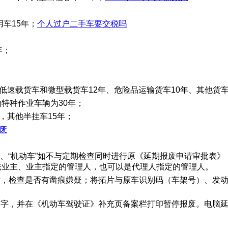
用车15年；
个人过户二手车要交税吗
年；
；
低速载货车和微型载货车12年、危险品运输货车10年、其他货
特种作业车辆为30年；
，其他半挂车15年；
废
A、“机动车”如不与定期检查同时进行原《延期报废申请审批表
法业主、业主指定的管理人，也可以是代理人指定的管理人。
对，检查是否有凿痕嫌疑；将拓片与原车识别码（车架号）、发
签字，并在《机动车驾驶证》补充页备案栏打印暂停报废。电脑