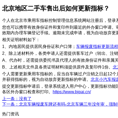
​北京地区二手车售出后如何更新指标？
个人在北京市乘用车指标控制管理信息系统网站注册后，登录系
您也可以携带有效身份证件和复印件到最近的外办窗口申请。
效期内办理车辆登记手续。逾期未完成申请，视为自动放弃更
相关证明材料如下：
1、内地居民提供居民身份证和户口簿；
车辆报废指标更新流
2、除上述材料外，各类申请人还需提供客车过户（转出、注
A、代办时，还需提供委托书及代理人的有效身份证件和亲属
B、上述相关文件及各类证明材料须提供原件及复印件1份。
北
个人需要更新乘用车指标的，应当自车辆过户注销之日起12
并获得指标的，视为自动放弃更新指标的申请。
北京小汽车报
提交更新指标申请后，登录系统进入用户中心，更新指标功能区
各区外办窗口检查和打印。
https://www.bjpai.cn/
上一条
：没有了
下一条
：北京车辆报废车牌还有吗-北京车辆三年没年审，强
热门资讯