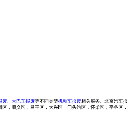
报废
、
大巴车报废
等不同类型
机动车报废
相关服务。北京汽车报
州区，顺义区，昌平区，大兴区，门头沟区，怀柔区，平谷区，