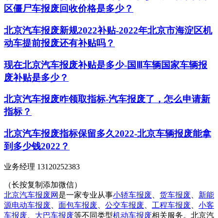
区僵尸车报废回收价格是多少？
北京汽车报废新规2022补贴-2022年北京市海淀区机
动车提前报废还有补贴吗？
现在北京汽车报废补贴是多少-国Ⅲ车辆国家车辆报
废补贴是多少？
北京汽车报废咋领取指标-汽车报废了，怎么申请新
指标？
北京汽车报废指标保留多久2022-北京车辆报废能拿
到多少钱2022？
业务经理 13120252383
（长按复制添加微信）
北京汽车报废网
是一家专业从事
小轿车报废
、
货车报废
、
新能
源电动车报废
、
面包车报废
、
公交车报废
、
工程车报废
、
小客
车报废
、
大巴车报废
等不同类型
机动车报废
相关服务。北京汽