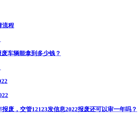
请流程
？
京报废车辆能拿到多少钱？
？
22
22
年报废，交管12123发信息2022报废还可以审一年吗？