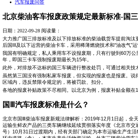
汽车报废问答
北京柴油客车报废政策规定最新标准-​国三
日期：2022-09-28
阅读量：
大力推广国三排放标准及以下排放标准的柴油载货车提前淘汰更
后国III及以下运营的柴油卡车，采用稀薄燃烧技术和“油改气”
我国有明确规定，私人乘用车不设报废期，只有行驶到60万公
年，即国三卡车强制报废期最长为15年。
此外，对排放不达标的国三车辆进行整改处罚，可通过相关技
虽然第三国没有强制私家车报废，但实现的报废也是报废。说
区域内，违反禁限令规定的，将被罚款、扣分。
各地的报废补贴政策不尽相同。以北京为例，报废补贴金额在1
国Ⅲ汽车报废标准是什么？
北京市国Ⅲ柴油车报废新规法律解析：2019年12月1日起
运输生鲜农产品的三类车辆继续延续贯彻落实年度《北京市交通
号）10月31日过渡期内，经有关部门确定为本市运输生产生活