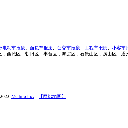
源电动车报废
、
面包车报废
、
公交车报废
、
工程车报废
、
小客车
区，西城区，朝阳区，丰台区，海淀区，石景山区，房山区，通
-2022
MetInfo Inc.
【网站地图】