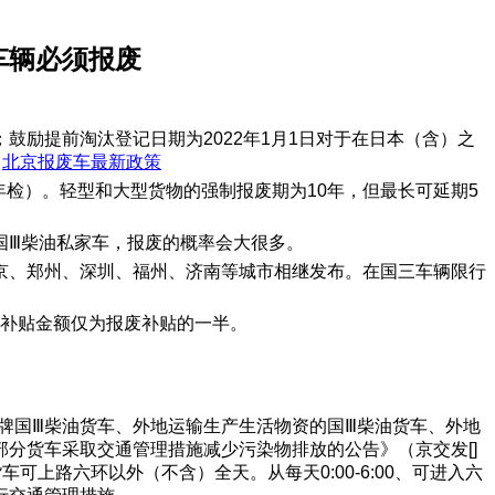
车辆必须报废
励提前淘汰登记日期为2022年1月1日对于在日本（含）之
。
北京报废车最新政策
年检）。轻型和大型货物的强制报废期为10年，但最长可延期5
国Ⅲ柴油私家车，报废的概率会大很多。
京、郑州、深圳、福州、济南等城市相继发布。在国三车辆限行
但补贴金额仅为报废补贴的一半。
市牌国Ⅲ柴油货车、外地运输生产生活物资的国Ⅲ柴油货车、外地
分货车采取交通管理措施减少污染物排放的公告》（京交发[]
上路六环以外（不含）全天。从每天0:00-6:00、可进入六