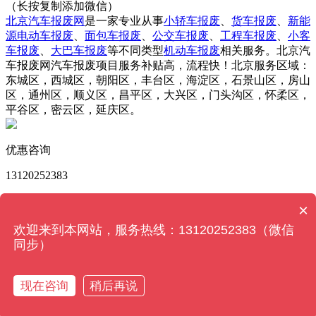
（长按复制添加微信）
北京汽车报废网
是一家专业从事
小轿车报废
、
货车报废
、
新能
源电动车报废
、
面包车报废
、
公交车报废
、
工程车报废
、
小客
车报废
、
大巴车报废
等不同类型
机动车报废
相关服务。北京汽
车报废网汽车报废项目服务补贴高，流程快！北京服务区域：
东城区，西城区，朝阳区，丰台区，海淀区，石景山区，房山
区，通州区，顺义区，昌平区，大兴区，门头沟区，怀柔区，
平谷区，密云区，延庆区。
优惠咨询
13120252383
版权所有 © 北京汽车报废网 Powered by
MetInfo 6.2.0
©
×
2008-2023
MetInfo Inc.
【网站地图】
欢迎来到本网站，服务热线：13120252383（微信
同步）
13120252383
现在咨询
稍后再说
关闭
添加微信
拨打电话