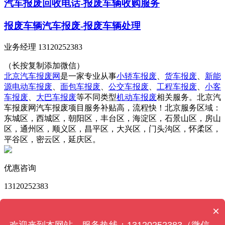
汽车报废回收电话-报废车辆收购服务
报废车辆汽车报废-报废车辆处理
业务经理 13120252383
（长按复制添加微信）
北京汽车报废网
是一家专业从事
小轿车报废
、
货车报废
、
新能
源电动车报废
、
面包车报废
、
公交车报废
、
工程车报废
、
小客
车报废
、
大巴车报废
等不同类型
机动车报废
相关服务。北京汽
车报废网汽车报废项目服务补贴高，流程快！北京服务区域：
东城区，西城区，朝阳区，丰台区，海淀区，石景山区，房山
区，通州区，顺义区，昌平区，大兴区，门头沟区，怀柔区，
平谷区，密云区，延庆区。
优惠咨询
13120252383
版权所有 © 北京汽车报废网 Powered by
MetInfo 6.2.0
©
×
2008-2023
MetInfo Inc.
【网站地图】