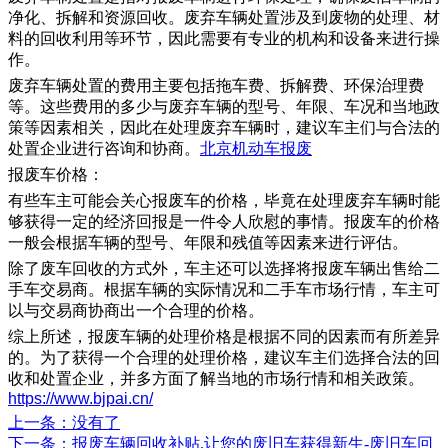
净化、拆解和资源回收。废弃车辆处置涉及到废物的处理、材
料的回收利用等环节，因此需要有专业的机构和设备来进行操
作。
废弃车辆处置的费用主要包括拖车费、拆解费、环保治理费
等。这些费用的多少与废弃车辆的型号、年限、车况和当地政
策等因素相关，因此在处理废弃车辆时，建议车主们与合法的
处置企业进行咨询和协商。
北京机动车报废
报废车价格：
有些车主可能会关心报废车的价格，毕竟在处理废弃车辆时能
够获得一定的经济回报是一件令人欣慰的事情。报废车的价格
一般会根据车辆的型号、年限和残值等因素来进行评估。
除了废车回收的方式外，车主还可以选择将报废车辆出售给二
手车交易商。根据车辆的实际情况和二手车市场行情，车主可
以与交易商协商出一个合理的价格。
综上所述，报废车辆的处理价格是根据不同的因素而有所差异
的。为了获得一个合理的处理价格，建议车主们选择合法的回
收和处置企业，并多方面了解当地的市场行情和相关政策。
https://www.bjpai.cn/
上一条
：没有了
下一条
：报废车辆回收补贴,让您的废旧车获得新生-废旧车回