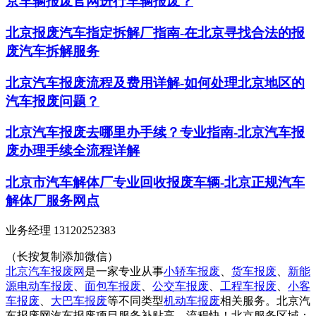
京车辆报废官网进行车辆报废？
北京报废汽车指定拆解厂指南-在北京寻找合法的报
废汽车拆解服务
北京汽车报废流程及费用详解-如何处理北京地区的
汽车报废问题？
北京汽车报废去哪里办手续？专业指南-北京汽车报
废办理手续全流程详解
北京市汽车解体厂专业回收报废车辆-北京正规汽车
解体厂服务网点
业务经理 13120252383
（长按复制添加微信）
北京汽车报废网
是一家专业从事
小轿车报废
、
货车报废
、
新能
源电动车报废
、
面包车报废
、
公交车报废
、
工程车报废
、
小客
车报废
、
大巴车报废
等不同类型
机动车报废
相关服务。北京汽
车报废网汽车报废项目服务补贴高，流程快！北京服务区域：