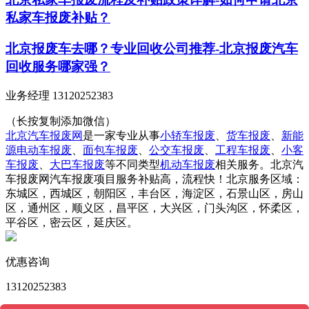
私家车报废补贴？
北京报废车去哪？专业回收公司推荐-北京报废汽车
回收服务哪家强？
业务经理 13120252383
（长按复制添加微信）
北京汽车报废网
是一家专业从事
小轿车报废
、
货车报废
、
新能
源电动车报废
、
面包车报废
、
公交车报废
、
工程车报废
、
小客
车报废
、
大巴车报废
等不同类型
机动车报废
相关服务。北京汽
车报废网汽车报废项目服务补贴高，流程快！北京服务区域：
东城区，西城区，朝阳区，丰台区，海淀区，石景山区，房山
区，通州区，顺义区，昌平区，大兴区，门头沟区，怀柔区，
平谷区，密云区，延庆区。
优惠咨询
13120252383