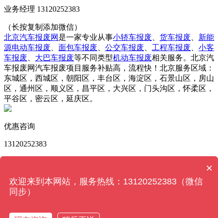
业务经理 13120252383
（长按复制添加微信）
北京汽车报废网
是一家专业从事
小轿车报废
、
货车报废
、
新能
源电动车报废
、
面包车报废
、
公交车报废
、
工程车报废
、
小客
车报废
、
大巴车报废
等不同类型
机动车报废
相关服务。北京汽
车报废网汽车报废项目服务补贴高，流程快！北京服务区域：
东城区，西城区，朝阳区，丰台区，海淀区，石景山区，房山
区，通州区，顺义区，昌平区，大兴区，门头沟区，怀柔区，
平谷区，密云区，延庆区。
优惠咨询
13120252383
版权所有 © 北京汽车报废网 Powered by
MetInfo 6.2.0
©
×
2008-2025
MetInfo Inc.
【网站地图】
欢迎来到本网站，服务热线：13120252383（微信
同步）
13120252383