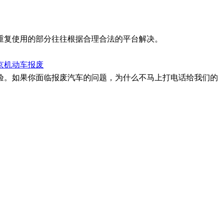
重复使用的部分往往根据合理合法的平台解决。
京机动车报废
验。如果你面临报废汽车的问题，为什么不马上打电话给我们的