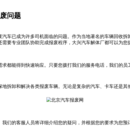
报废问题
废汽车已成为许多司机面临的问题。作为当地著名的车辆回收拆
还需要专业团队协助完成报废程序，大兴汽车解体厂都可以为您
需求都能得到快速响应。只要您拨打我们的服务电话，我们的员
保地拆卸和解决各类报废车辆。无论是复杂的汽车、卡车还是其
。我们的客服人员将详细介绍您的疑问，并根据您的要求为您预