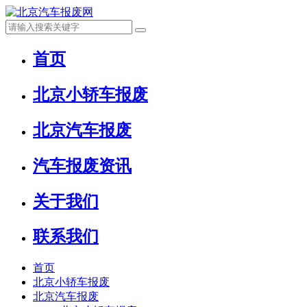
首页
北京小轿车报废
北京汽车报废
汽车报废资讯
关于我们
联系我们
首页
北京小轿车报废
北京汽车报废