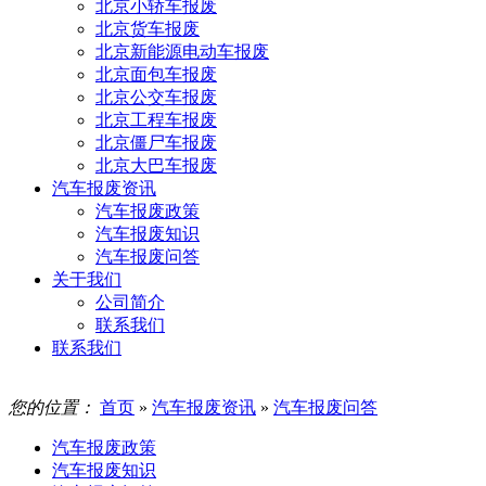
北京小轿车报废
北京货车报废
北京新能源电动车报废
北京面包车报废
北京公交车报废
北京工程车报废
北京僵尸车报废
北京大巴车报废
汽车报废资讯
汽车报废政策
汽车报废知识
汽车报废问答
关于我们
公司简介
联系我们
联系我们
您的位置：
首页
»
汽车报废资讯
»
汽车报废问答
汽车报废政策
汽车报废知识