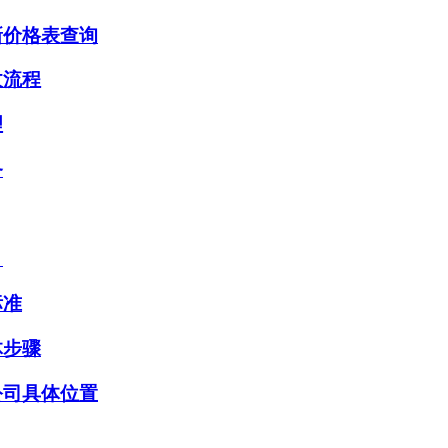
新价格表查询
收流程
理
务
？
标准
体步骤
公司具体位置