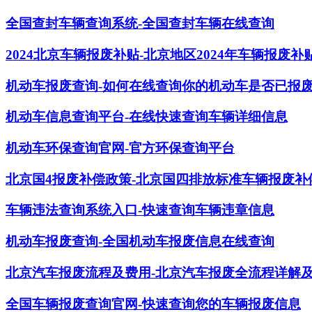
全国查封车辆查询系统-全国查封车辆在线查询
2024北京车辆报废补贴-北京地区2024年车辆报废
机动车报废查询-如何在线查询你的机动车是否已报
机动车信息查询平台-在线快速查询车辆详细信息
机动车环保查询官网-官方环保查询平台
北京国4报废补偿政策-北京国四排放标准车辆报废补
车辆违法查询系统入口-快速查询车辆违章信息
机动车报废查询-全国机动车报废信息在线查询
北京汽车报废流程及费用-北京汽车报废全流程详解
全国车辆报废查询官网-快速查询您的车辆报废信息