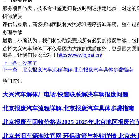
上门服务评估
服务项目当天，技术专业鉴定师将按时到达指定地点，对您的
拆卸解决
评估结束后，高级拆卸团队将按照标准程序拆卸车辆。整个过
办理手续
最后，小编认为，我们将协助您完成所有必要的报废手续，包
选择大兴汽车解体厂不仅是因为大家的优质服务，更是因为我
服务，让我们轻松应对！
https://www.bjpai.cn/
上一条
：没有了
下一条
：北京报废汽车流程详解-北京报废汽车具体步骤指南
热门资讯
大兴汽车解体厂电话-快速联系解决车辆报废问题
北京报废汽车流程详解-北京报废汽车具体步骤指南
北京报废车回收价格表2025-2025年北京地区报废
北京老旧车辆淘汰官网-环保政策与补贴详情-北京老