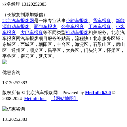
业务经理 13120252383
（长按复制添加微信）
北京汽车报废网
是一家专业从事
小轿车报废
、
货车报废
、
新能
源电动车报废
、
面包车报废
、
公交车报废
、
工程车报废
、
小客
车报废
、
大巴车报废
等不同类型
机动车报废
相关服务。北京汽
车报废网汽车报废项目服务补贴高，流程快！北京服务区域：
东城区，西城区，朝阳区，丰台区，海淀区，石景山区，房山
区，通州区，顺义区，昌平区，大兴区，门头沟区，怀柔区，
平谷区，密云区，延庆区。
优惠咨询
13120252383
版权所有 © 北京汽车报废网 Powered by
MetInfo 6.2.0
©
2008-2024
MetInfo Inc.
【网站地图】
13120252383