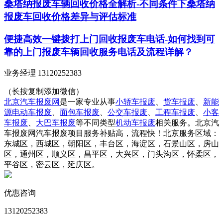
桑塔纳报废车辆回收价格全解析-不同条件下桑塔纳
报废车回收价格差异与评估标准
便捷高效一键拨打上门回收报废车电话-如何找到可
靠的上门报废车辆回收服务电话及流程详解？
业务经理 13120252383
（长按复制添加微信）
北京汽车报废网
是一家专业从事
小轿车报废
、
货车报废
、
新能
源电动车报废
、
面包车报废
、
公交车报废
、
工程车报废
、
小客
车报废
、
大巴车报废
等不同类型
机动车报废
相关服务。北京汽
车报废网汽车报废项目服务补贴高，流程快！北京服务区域：
东城区，西城区，朝阳区，丰台区，海淀区，石景山区，房山
区，通州区，顺义区，昌平区，大兴区，门头沟区，怀柔区，
平谷区，密云区，延庆区。
优惠咨询
13120252383