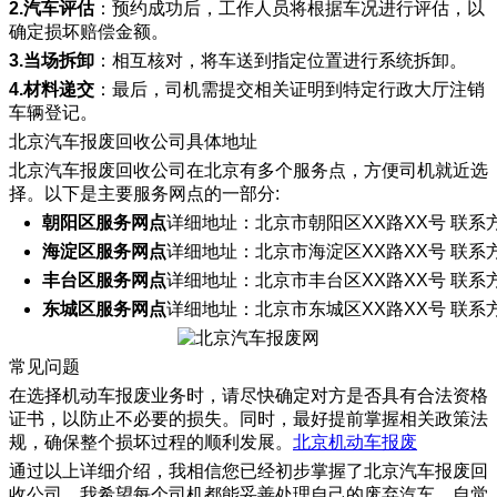
2.汽车评估
：预约成功后，工作人员将根据车况进行评估，以
确定损坏赔偿金额。
3.当场拆卸
：相互核对，将车送到指定位置进行系统拆卸。
4.材料递交
：最后，司机需提交相关证明到特定行政大厅注销
车辆登记。
北京汽车报废回收公司具体地址
北京汽车报废回收公司在北京有多个服务点，方便司机就近选
择。以下是主要服务网点的一部分:
朝阳区服务网点
详细地址：北京市朝阳区XX路XX号 联系方式
海淀区服务网点
详细地址：北京市海淀区XX路XX号 联系方式
丰台区服务网点
详细地址：北京市丰台区XX路XX号 联系方式
东城区服务网点
详细地址：北京市东城区XX路XX号 联系方式
常见问题
在选择机动车报废业务时，请尽快确定对方是否具有合法资格
证书，以防止不必要的损失。同时，最好提前掌握相关政策法
规，确保整个损坏过程的顺利发展。
北京机动车报废
通过以上详细介绍，我相信您已经初步掌握了北京汽车报废回
收公司。我希望每个司机都能妥善处理自己的废弃汽车，自觉