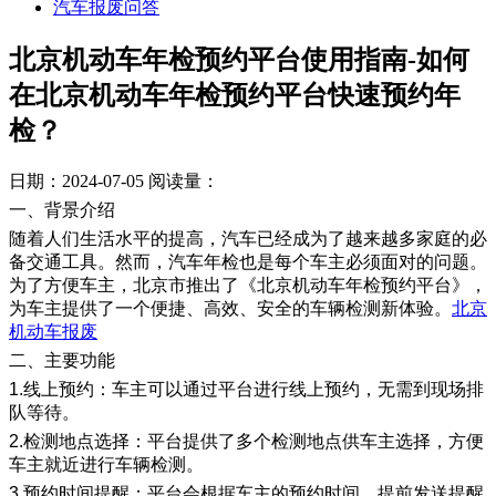
汽车报废问答
北京机动车年检预约平台使用指南-如何
在北京机动车年检预约平台快速预约年
检？
日期：2024-07-05
阅读量：
一、背景介绍
随着人们生活水平的提高，汽车已经成为了越来越多家庭的必
备交通工具。然而，汽车年检也是每个车主必须面对的问题。
为了方便车主，北京市推出了《北京机动车年检预约平台》，
为车主提供了一个便捷、高效、安全的车辆检测新体验。
北京
机动车报废
二、主要功能
1.线上预约：车主可以通过平台进行线上预约，无需到现场排
队等待。
2.检测地点选择：平台提供了多个检测地点供车主选择，方便
车主就近进行车辆检测。
3.预约时间提醒：平台会根据车主的预约时间，提前发送提醒