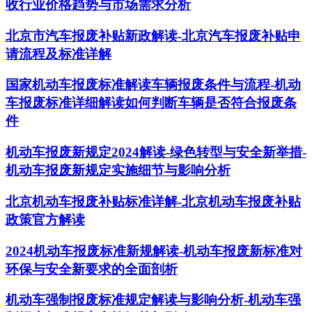
收行业价格趋势与市场需求分析
北京市汽车报废补贴新政解读-北京汽车报废补贴申
请流程及标准详解
国家机动车报废标准解读车辆报废条件与流程-机动
车报废标准详细解读如何判断车辆是否符合报废条
件
机动车报废新规定2024解读-绿色转型与安全新举措-
机动车报废新规定实施细节与影响分析
北京机动车报废补贴标准详解-北京机动车报废补贴
政策官方解读
2024机动车报废标准新规解读-机动车报废新标准对
环保与安全新要求的全面剖析
机动车强制报废标准规定解读与影响分析-机动车强