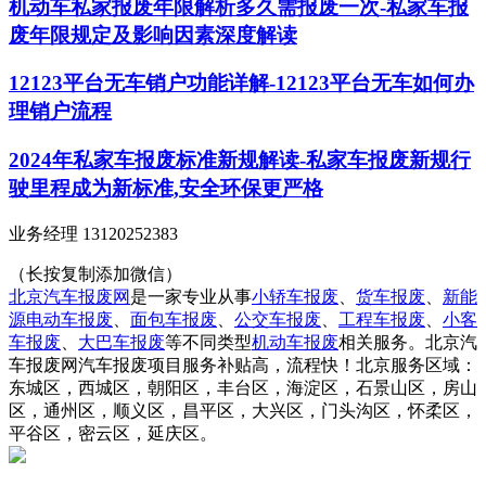
机动车私家报废年限解析多久需报废一次-私家车报
废年限规定及影响因素深度解读
12123平台无车销户功能详解-12123平台无车如何办
理销户流程
2024年私家车报废标准新规解读-私家车报废新规行
驶里程成为新标准,安全环保更严格
业务经理 13120252383
（长按复制添加微信）
北京汽车报废网
是一家专业从事
小轿车报废
、
货车报废
、
新能
源电动车报废
、
面包车报废
、
公交车报废
、
工程车报废
、
小客
车报废
、
大巴车报废
等不同类型
机动车报废
相关服务。北京汽
车报废网汽车报废项目服务补贴高，流程快！北京服务区域：
东城区，西城区，朝阳区，丰台区，海淀区，石景山区，房山
区，通州区，顺义区，昌平区，大兴区，门头沟区，怀柔区，
平谷区，密云区，延庆区。