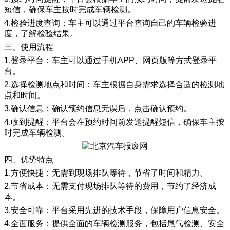
短信，确保车主按时完成车辆检测。
4.检验进度查询：车主可以通过平台查询自己的车辆检验进
度，了解检验结果。
三、使用流程
1.登录平台：车主可以通过手机APP、网页版等方式登录平
台。
2.选择检测地点和时间：车主根据自身需求选择合适的检测地
点和时间。
3.确认信息：确认预约信息无误后，点击确认预约。
4.收到提醒：平台会在预约时间前发送提醒短信，确保车主按
时完成车辆检测。
四、优势特点
1.方便快捷：无需到现场排队等待，节省了时间和精力。
2.节省成本：无需支付现场排队等待的费用，节约了经济成
本。
3.安全可靠：平台采用先进的技术手段，保障用户信息安全。
4.全面服务：提供全面的车辆检测服务，包括尾气检测、安全