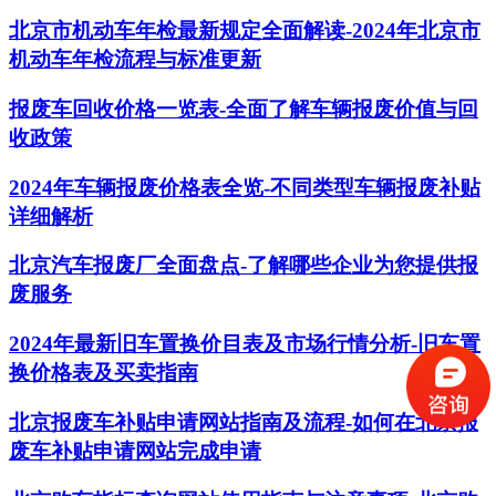
北京市机动车年检最新规定全面解读-2024年北京市
机动车年检流程与标准更新
报废车回收价格一览表-全面了解车辆报废价值与回
收政策
2024年车辆报废价格表全览-不同类型车辆报废补贴
详细解析
北京汽车报废厂全面盘点-了解哪些企业为您提供报
废服务
2024年最新旧车置换价目表及市场行情分析-旧车置
换价格表及买卖指南
北京报废车补贴申请网站指南及流程-如何在北京报
废车补贴申请网站完成申请