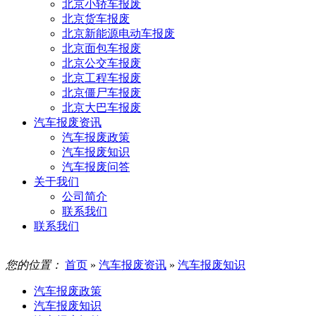
北京小轿车报废
北京货车报废
北京新能源电动车报废
北京面包车报废
北京公交车报废
北京工程车报废
北京僵尸车报废
北京大巴车报废
汽车报废资讯
汽车报废政策
汽车报废知识
汽车报废问答
关于我们
公司简介
联系我们
联系我们
您的位置：
首页
»
汽车报废资讯
»
汽车报废知识
汽车报废政策
汽车报废知识