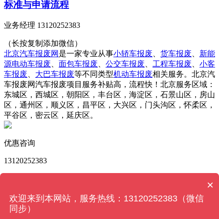
标准与申请流程
业务经理 13120252383
（长按复制添加微信）
北京汽车报废网
是一家专业从事
小轿车报废
、
货车报废
、
新能
源电动车报废
、
面包车报废
、
公交车报废
、
工程车报废
、
小客
车报废
、
大巴车报废
等不同类型
机动车报废
相关服务。北京汽
车报废网汽车报废项目服务补贴高，流程快！北京服务区域：
东城区，西城区，朝阳区，丰台区，海淀区，石景山区，房山
区，通州区，顺义区，昌平区，大兴区，门头沟区，怀柔区，
平谷区，密云区，延庆区。
优惠咨询
13120252383
版权所有 © 北京汽车报废网 Powered by
MetInfo 6.2.0
©
×
2008-2024
MetInfo Inc.
【网站地图】
欢迎来到本网站，服务热线：13120252383（微信
同步）