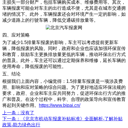
主损失一部分财产，包括车辆购买成本、维修费用等。其次，
车辆报废可能会对车主的出行造成不便，尤其是在城市交通拥
堵的情况下。此外，车辆报废还会对环境产生一定的影响，如
减少道路上的行驶车辆，降低交通碳排放量等。
四、应对策略
为了减少1.5排量车报废的影响，车主可以考虑提前更新车
辆，降低报废的风险。同时，政府和企业也应该加强环保宣传
和教育，鼓励车主更换排放量更低的车辆，推动环保出行方式
的普及。此外，车主还可以通过定期保养和维修，延长车辆的
使用寿命，降低报废的可能性。
五、结论
根据我们上面内容，小编觉得：1.5排量车报废是一项涉及费
用、影响和应对策略的综合问题。为了更好地适应环保法规的
要求，政府、企业和车主应共同努力，促进环保出行方式的推
广和普及。在这个过程中，科学、合理的政策导向和宣传教育
将起到关键作用。
https://www.bjpai.cn/
上一条
：没有了
下一条
：《北京市机动车报废补贴标准》全面解析-了解补贴
政策-助力绿色出行