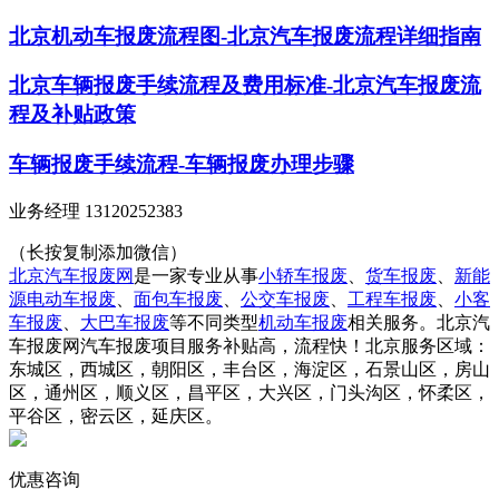
北京机动车报废流程图-北京汽车报废流程详细指南
北京车辆报废手续流程及费用标准-北京汽车报废流
程及补贴政策
车辆报废手续流程-车辆报废办理步骤
业务经理 13120252383
（长按复制添加微信）
北京汽车报废网
是一家专业从事
小轿车报废
、
货车报废
、
新能
源电动车报废
、
面包车报废
、
公交车报废
、
工程车报废
、
小客
车报废
、
大巴车报废
等不同类型
机动车报废
相关服务。北京汽
车报废网汽车报废项目服务补贴高，流程快！北京服务区域：
东城区，西城区，朝阳区，丰台区，海淀区，石景山区，房山
区，通州区，顺义区，昌平区，大兴区，门头沟区，怀柔区，
平谷区，密云区，延庆区。
优惠咨询