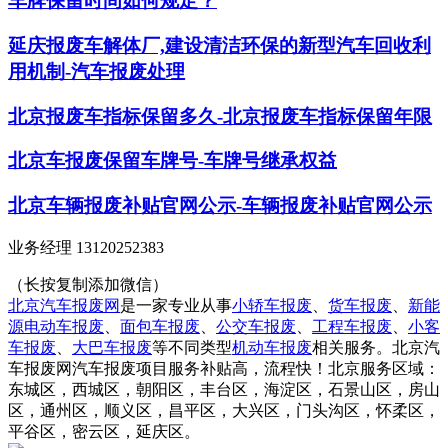
车牌保留时间如何规定？
延庆报废车解体厂,建设清洁环保的新型汽车回收利
用机制-汽车报废处理
北京报废车指标保留多久-北京报废车指标保留年限
北京车报废保留车牌号-车牌号继承权益
北京车辆报废补贴官网公示-车辆报废补贴官网公示
业务经理 13120252383
（长按复制添加微信）
北京汽车报废网
是一家专业从事
小轿车报废
、
货车报废
、
新能
源电动车报废
、
面包车报废
、
公交车报废
、
工程车报废
、
小客
车报废
、
大巴车报废
等不同类型
机动车报废
相关服务。北京汽
车报废网汽车报废项目服务补贴高，流程快！北京服务区域：
东城区，西城区，朝阳区，丰台区，海淀区，石景山区，房山
区，通州区，顺义区，昌平区，大兴区，门头沟区，怀柔区，
平谷区，密云区，延庆区。