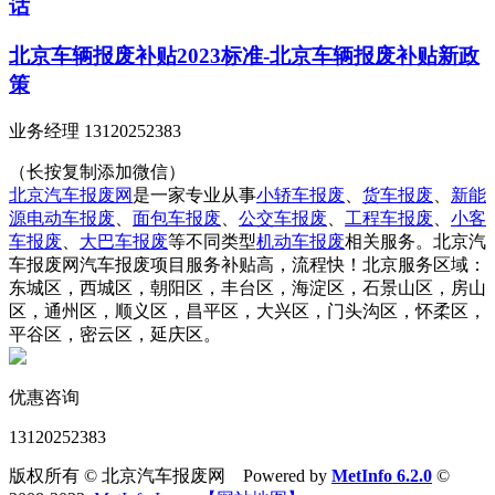
话
北京车辆报废补贴2023标准-北京车辆报废补贴新政
策
业务经理 13120252383
（长按复制添加微信）
北京汽车报废网
是一家专业从事
小轿车报废
、
货车报废
、
新能
源电动车报废
、
面包车报废
、
公交车报废
、
工程车报废
、
小客
车报废
、
大巴车报废
等不同类型
机动车报废
相关服务。北京汽
车报废网汽车报废项目服务补贴高，流程快！北京服务区域：
东城区，西城区，朝阳区，丰台区，海淀区，石景山区，房山
区，通州区，顺义区，昌平区，大兴区，门头沟区，怀柔区，
平谷区，密云区，延庆区。
优惠咨询
13120252383
版权所有 © 北京汽车报废网 Powered by
MetInfo 6.2.0
©