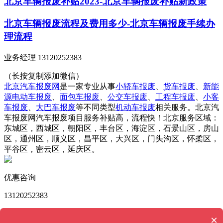
北京车辆报废补贴2023-北京车辆报废补贴新政策
北京车辆报废流程及费用多少-北京车辆报废手续办
理流程
业务经理 13120252383
（长按复制添加微信）
北京汽车报废网
是一家专业从事
小轿车报废
、
货车报废
、
新能
源电动车报废
、
面包车报废
、
公交车报废
、
工程车报废
、
小客
车报废
、
大巴车报废
等不同类型
机动车报废
相关服务。北京汽
车报废网汽车报废项目服务补贴高，流程快！北京服务区域：
东城区，西城区，朝阳区，丰台区，海淀区，石景山区，房山
区，通州区，顺义区，昌平区，大兴区，门头沟区，怀柔区，
平谷区，密云区，延庆区。
优惠咨询
13120252383
版权所有 © 北京汽车报废网 Powered by
MetInfo 6.2.0
©
×