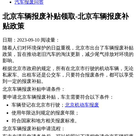
汽车报废问答
北京车辆报废补贴领取-北京车辆报废补
贴政策
日期：2023-09-10
阅读量：
随着人们对环境保护的日益重视，北京市出台了车辆报废补贴
政策，旨在推动老旧汽车的淘汰更新，减少尾气排放对环境的
影响。
根据北京市政府的规定，所有在北京市行驶的机动车辆，无论
私家车、出租车还是公交车，只要符合报废条件，都可以享受
到一定的报废补贴。
北京车辆报废补贴申请条件：
要申请北京车辆报废补贴，车主需要符合以下条件：
车辆登记在北京市行驶；
北京机动车报废
使用年限达到规定的报废年限；
符合国家和地方相关报废标准。
北京车辆报废补贴申请流程：