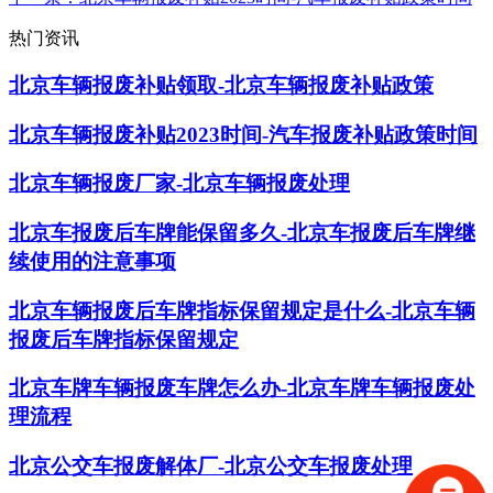
热门资讯
北京车辆报废补贴领取-北京车辆报废补贴政策
北京车辆报废补贴2023时间-汽车报废补贴政策时间
北京车辆报废厂家-北京车辆报废处理
北京车报废后车牌能保留多久-北京车报废后车牌继
续使用的注意事项
北京车辆报废后车牌指标保留规定是什么-北京车辆
报废后车牌指标保留规定
北京车牌车辆报废车牌怎么办-北京车牌车辆报废处
理流程
北京公交车报废解体厂-北京公交车报废处理