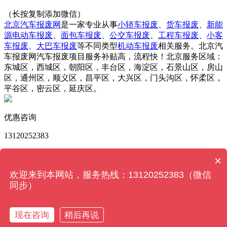
（长按复制添加微信）
北京汽车报废网
是一家专业从事
小轿车报废
、
货车报废
、
新能
源电动车报废
、
面包车报废
、
公交车报废
、
工程车报废
、
小客
车报废
、
大巴车报废
等不同类型
机动车报废
相关服务。北京汽
车报废网汽车报废项目服务补贴高，流程快！北京服务区域：
东城区，西城区，朝阳区，丰台区，海淀区，石景山区，房山
区，通州区，顺义区，昌平区，大兴区，门头沟区，怀柔区，
平谷区，密云区，延庆区。
优惠咨询
13120252383
版权所有 © 北京汽车报废网 Powered by
MetInfo 6.2.0
©
×
2008-2023
MetInfo Inc.
【网站地图】
欢迎来到本网站，服务热线：13120252383（微信
同步）
13120252383
现在咨询
稍后再说
关闭