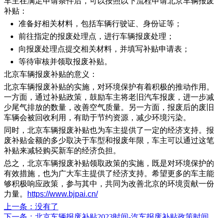
车主在满足申请条件后，可以按照以下流程申请北京车辆报废
补贴：
准备好相关材料，包括车辆行驶证、身份证等；
前往指定的报废处理点，进行车辆报废处理；
向报废处理点提交相关材料，并填写补贴申请表；
等待审核并领取报废补贴。
北京车辆报废补贴的意义：
北京车辆报废补贴的实施，对环境保护有着积极的推动作用。
一方面，通过补贴政策，鼓励车主将老旧汽车报废，进一步减
少尾气排放的数量，改善空气质量。另一方面，报废后的废旧
车辆会被回收利用，有助于节约资源，减少环境污染。
同时，北京车辆报废补贴也为车主提供了一定的经济支持。报
废补贴金额的多少取决于车型和报废年限，车主可以通过这笔
补贴来减轻购买新车的经济负担。
总之，北京车辆报废补贴领取政策的实施，既是对环境保护的
有效措施，也为广大车主提供了经济支持。希望更多的车主能
够积极响应政策，参与其中，共同为改善北京的环境贡献一份
力量。
https://www.bjpai.cn/
上一条
：没有了
下一条
：北京车辆报废补贴2023时间-汽车报废补贴政策时间