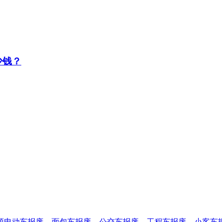
少钱？
源电动车报废
、
面包车报废
、
公交车报废
、
工程车报废
、
小客车