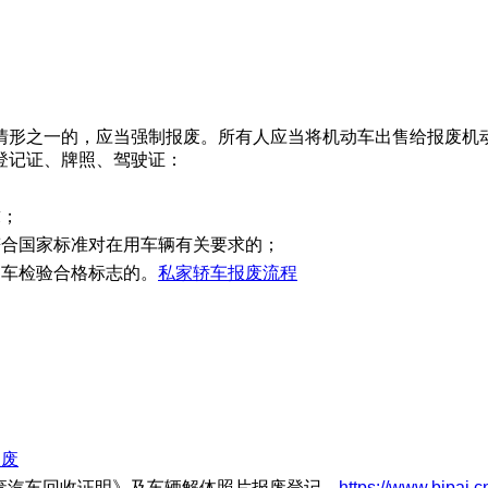
情形之一的，应当强制报废。所有人应当将机动车出售给报废机
登记证、牌照、驾驶证：
求；
符合国家标准对在用车辆有关要求的；
动车检验合格标志的。
私家轿车报废流程
报废
废汽车回收证明》及车辆解体照片报废登记。
https://www.bjpai.c