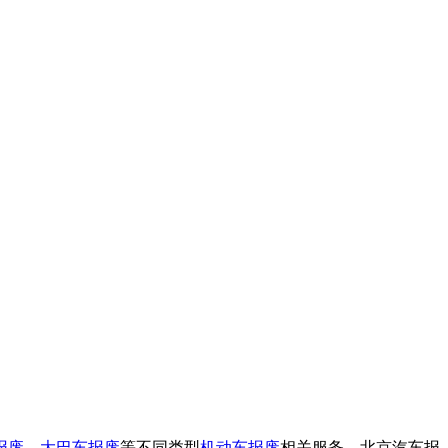
报废
、
大巴车报废
等不同类型
机动车报废
相关服务。北京汽车报