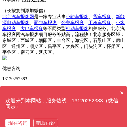
业务经理 13120252383
（长按复制添加微信）
北京汽车报废网
是一家专业从事
小轿车报废
、
货车报废
、
新能
源电动车报废
、
面包车报废
、
公交车报废
、
工程车报废
、
小客
车报废
、
大巴车报废
等不同类型
机动车报废
相关服务。北京汽
车报废网汽车报废项目服务补贴高，流程快！北京服务区域：
东城区，西城区，朝阳区，丰台区，海淀区，石景山区，房山
区，通州区，顺义区，昌平区，大兴区，门头沟区，怀柔区，
平谷区，密云区，延庆区。
优惠咨询
13120252383
版权所有 © 北京汽车报废网 Powered by
MetInfo 6.2.0
©
×
2008-2023
MetInfo Inc.
【网站地图】
欢迎来到本网站，服务热线：13120252383（微信
同步）
13120252383
现在咨询
稍后再说
关闭