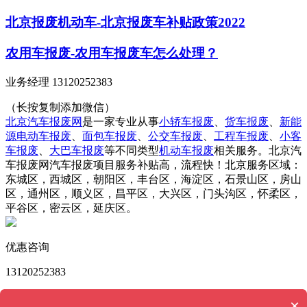
北京报废机动车-北京报废车补贴政策2022
农用车报废-农用车报废车怎么处理？
业务经理 13120252383
（长按复制添加微信）
北京汽车报废网
是一家专业从事
小轿车报废
、
货车报废
、
新能
源电动车报废
、
面包车报废
、
公交车报废
、
工程车报废
、
小客
车报废
、
大巴车报废
等不同类型
机动车报废
相关服务。北京汽
车报废网汽车报废项目服务补贴高，流程快！北京服务区域：
东城区，西城区，朝阳区，丰台区，海淀区，石景山区，房山
区，通州区，顺义区，昌平区，大兴区，门头沟区，怀柔区，
平谷区，密云区，延庆区。
优惠咨询
13120252383
版权所有 © 北京汽车报废网 Powered by
MetInfo 6.2.0
©
×