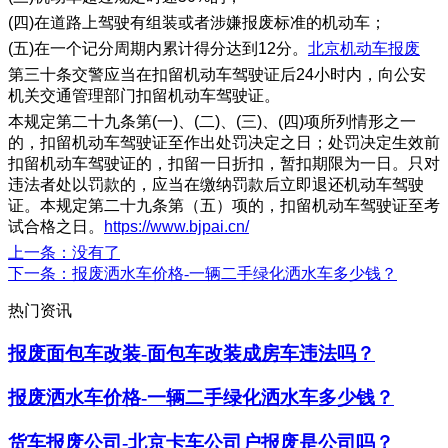
(四)在道路上驾驶有组装或者涉嫌报废标准的机动车；
(五)在一个记分周期内累计得分达到12分。
北京机动车报废
第三十条交警应当在扣留机动车驾驶证后24小时内，向公安
机关交通管理部门扣留机动车驾驶证。
本规定第二十九条第(一)、(二)、(三)、(四)项所列情形之一
的，扣留机动车驾驶证至作出处罚决定之日；处罚决定生效前
扣留机动车驾驶证的，扣留一日折扣，暂扣期限为一日。只对
违法者处以罚款的，应当在缴纳罚款后立即退还机动车驾驶
证。本规定第二十九条第（五）项的，扣留机动车驾驶证至考
试合格之日。
https://www.bjpai.cn/
上一条
：没有了
下一条
：报废洒水车价格-一辆二手绿化洒水车多少钱？
热门资讯
报废面包车改装-面包车改装成房车违法吗？
报废洒水车价格-一辆二手绿化洒水车多少钱？
货车报废公司-北京卡车公司户报废是公司吗？