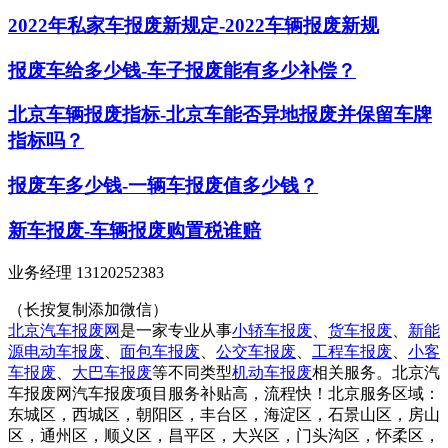
2022年私家车报废新规定-2022车辆报废新规
报废车给多少钱-车子报废能有多少补偿？
北京车辆报废指标-北京车能否异地报废并保留车牌
指标吗？
报废车多少钱-一辆车报废值多少钱？
新车报废-车辆报废购置税谁赔
业务经理 13120252383
（长按复制添加微信）
北京汽车报废网
是一家专业从事
小轿车报废
、
货车报废
、
新能
源电动车报废
、
面包车报废
、
公交车报废
、
工程车报废
、
小客
车报废
、
大巴车报废
等不同类型
机动车报废
相关服务。北京汽
车报废网汽车报废项目服务补贴高，流程快！北京服务区域：
东城区，西城区，朝阳区，丰台区，海淀区，石景山区，房山
区，通州区，顺义区，昌平区，大兴区，门头沟区，怀柔区，