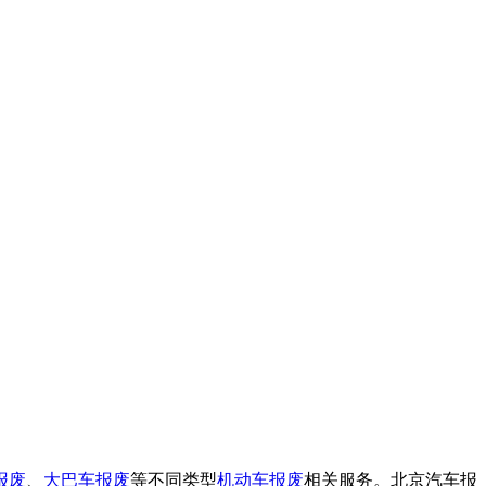
报废
、
大巴车报废
等不同类型
机动车报废
相关服务。北京汽车报