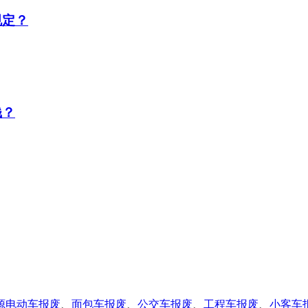
规定？
钱？
源电动车报废
、
面包车报废
、
公交车报废
、
工程车报废
、
小客车