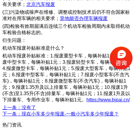
有关要求；
北京汽车报废
(三)污染物或噪声在维修、调整或控制技术后仍不符合国家标
准对在用车辆的相关要求；
异地能否办理车辆报废
(四)检验有效期届满后连续三个机动车检验周期内未取得机动
车检验合格标志的。
衍生问题：
机动车报废补贴标准是什么？
机动车报废补贴标准：1.报废重型卡车，每辆补贴1元；2.报
废中型卡车，每辆补贴1元；3.报废轻型卡车，每辆补贴1元；
4.报废微型卡车，每辆补贴1元；5.报废大型客车，每辆补贴1
元；6.报废中型客车，每辆补贴1元；7.报废小型客车(不含汽
车)，每辆补贴1元；8.报废微型客车(不含汽车)，每辆补贴1
元；9.报废1.35升及以上排量车，每辆补贴1元；10.报废1升
(不含)至1.35升(不含)排量车，每辆补贴1元；11.报废1升及以
下排量车、专用作业车，每辆补贴1元。
https://www.bjpai.cn/
上一条
：没有了
下一条
：现在小车多少年报废-一般小汽车多少年报废？
热门资讯