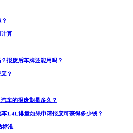
理？
间计算
吗？报废后车牌还能用吗？
报废？
？汽车的报废期是多久？
汽车1.4L排量如果申请报废可获得多少钱？
贴标准