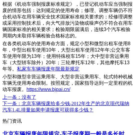
根据《机动车强制报废标准规定》，已登记机动车应当强制报
废的情形包括：达到规定的使用寿命；修理、调整车辆仍不符
合机动车在用车辆安全技术国家标准相关要求的；经修理调整
或采用控制技术后，向大气排放污染物或噪声仍不符合在用车
辆国家标准的相关要求；检验期限届满后，连续3个汽车检验
周期内未取得车辆检验合格标志的。
在各类机动车的使用寿命方面，规定小型和微型出租车使用8
年，中型出租车使用10年，大型出租车使用12年年;公交车客
车使用年限为13年；使用特殊校车15年；大中型非营运乘用
车（大型轿车除外）20年；三轮摩托车12年，其他摩托车13
年等。
私家车车辆报废年限最新规定
小型和微型非营运乘用车、大型非营运乘用车、轮式特种机械
车辆无使用寿命限制。按照规定，国家指导达到一定里程的机
动车报废。
https://www.bjpai.cn/
上一条
：没有了
下一条
：北京车辆报废给多少钱-2012年生产的北京现代瑞纳
汽车1.4L排量如果申请报废可获得多少钱？
热门资讯
北京车辆报废年限规定-车子报废期一般是多长时