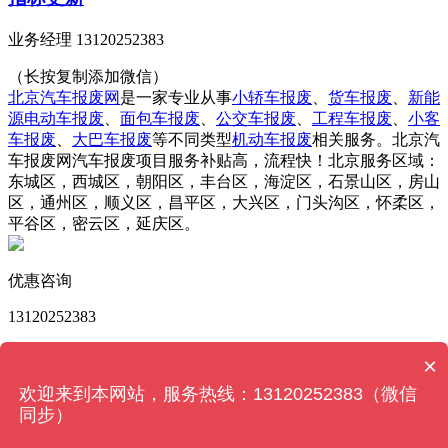
业务经理 13120252383
（长按复制添加微信）
北京汽车报废网
是一家专业从事
小轿车报废
、
货车报废
、
新能
源电动车报废
、
面包车报废
、
公交车报废
、
工程车报废
、
小客
车报废
、
大巴车报废
等不同类型
机动车报废
相关服务。北京汽
车报废网汽车报废项目服务补贴高，流程快！北京服务区域：
东城区，西城区，朝阳区，丰台区，海淀区，石景山区，房山
区，通州区，顺义区，昌平区，大兴区，门头沟区，怀柔区，
平谷区，密云区，延庆区。
优惠咨询
13120252383
版权所有 © 北京汽车报废网 Powered by
MetInfo 6.2.0
©
×
2008-2022
MetInfo Inc.
【网站地图】
欢迎来到本网站，服务热线：13120252383（微信
同步）
13120252383