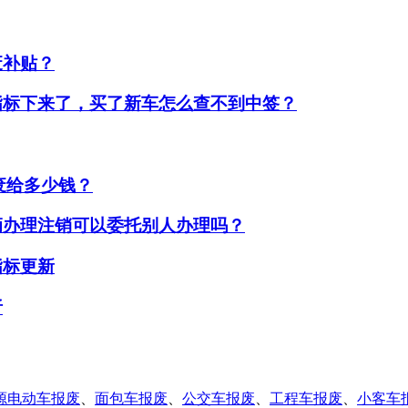
废补贴？
指标下来了，买了新车怎么查不到中签？
报废给多少钱？
辆办理注销可以委托别人办理吗？
指标更新
析
源电动车报废
、
面包车报废
、
公交车报废
、
工程车报废
、
小客车