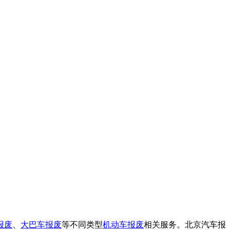
报废
、
大巴车报废
等不同类型
机动车报废
相关服务。北京汽车报