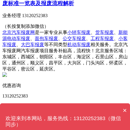
废标准一览表及报废流程解析
业务经理 13120252383
（长按复制添加微信）
北京汽车报废网
是一家专业从事
小轿车报废
、
货车报废
、
新能
源电动车报废
、
面包车报废
、
公交车报废
、
工程车报废
、
小客
车报废
、
大巴车报废
等不同类型
机动车报废
相关服务。北京汽
车报废网汽车报废项目服务补贴高，流程快！北京服务区域：
东城区，西城区，朝阳区，丰台区，海淀区，石景山区，房山
区，通州区，顺义区，昌平区，大兴区，门头沟区，怀柔区，
平谷区，密云区，延庆区。
优惠咨询
13120252383
版权所有 © 北京汽车报废网 Powered by
MetInfo 6.2.0
©
×
2008-2024
MetInfo Inc.
【网站地图】
欢迎来到本网站，服务热线：13120252383（微信
同步）