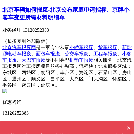
北京车辆如何报废-北京公布家庭申请指标、京牌小
客车变更所需材料明细单
业务经理 13120252383
（长按复制添加微信）
北京汽车报废网
是一家专业从事
小轿车报废
、
货车报废
、
新能
源电动车报废
、
面包车报废
、
公交车报废
、
工程车报废
、
小客
车报废
、
大巴车报废
等不同类型
机动车报废
相关服务。北京汽
车报废网汽车报废项目服务补贴高，流程快！北京服务区域：
东城区，西城区，朝阳区，丰台区，海淀区，石景山区，房山
区，通州区，顺义区，昌平区，大兴区，门头沟区，怀柔区，
平谷区，密云区，延庆区。
优惠咨询
13120252383
版权所有 © 北京汽车报废网 Powered by
MetInfo 6.2.0
©
×
2008-2023
MetInfo Inc.
【网站地图】