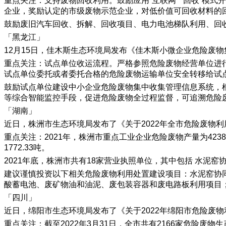
重点关注：支持废物回收利用。鼓励应用“互联网” “回收”
企业，奖励认定的市级废物示范企业，对低价值可回收材料的
鼓励废旧汽车回收、拆解、回收项目、电力电池梯队利用、回
「黑龙江」
12月15日，佳木斯生态环境局发布《佳木斯小微企业危险废物集
重点关注：试点单位收运流程。严格参照危险废物经营单位进
试点单位委托或者委托合格的危险废物运输单位安全转移给试
鼓励试点单位建设中小企业危险废物集中收集管理信息系统，
等综合智能监控手段，促进危险废物全过程监督，可追溯危险
「湖南」
近日，株洲市生态环境局发布了《关于2022年全市危险废物
重点关注：2021年，株洲市重点工业企业危险废物产量为42388.
1772.33吨。
2021年底，株洲市共有18家营业执照单位，其中包括 水泥
建议谨慎投资以下相关危险废物利用处置建设项目：水泥窑协
酸蓄电池、废矿物油和油泥、废包装容器和废电路板利用项目
「四川」
近日，绵阳市生态环境局发布了《关于2022年绵阳市危险废
重点关注：截至2022年3月31日，全市共有2166家危险废物生产