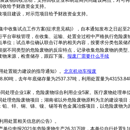
模式开展废物回收活动，支持回收企业和制造商共同建设网点，对
回收给予财政资金支持。
收项目建设，对示范项目给予财政资金支持。
中收集试点工作方案(征求意见稿)》，自本通知发布之日起至202
行平台审核管理，在收集、运输、处置全过程中严格执行危险废
点单位；试点单位确认联合订单的相关内容，按要求分类包装储
根据不同类型的危险废物的反应特点，记录收集危险废物的类型
废物来源，检查储存，跟踪下落。
报废厂需要什么手续
利用处置能力建设的指导通知》。
北京机动车报废
80吨，去年年底储存量为2537.37吨，利用处置量为43153.84
窑协同处理企业1家，危险废物综合利用企业5家。医疗废物处理单位
同处理危险废物项目；湖南省以外危险废物原料为主的建设项目
；铅、锌、铜、锑、镍、锡等有色金属冶炼项目，以危险废物为
物利用处置相关信息的公告》。
单位申报2021年危险废物生产26.31万吨，本单位自行处置9.10万