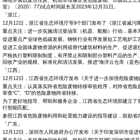
继续开展以废活性炭、机动车维修企业危险废物、市级以上工
室）〔2020〕77)试点时间延长至2023年12月31日。
「浙江」
12月12日，浙江省生态环境厅等9个部门发布了《浙江省减
重点关注：进一步实施清洁柴油车（机器、船舶）行动，基本淘
促进重点产业绿色低碳发展。钢铁行业有序发展短工艺电炉工
促进工业固体废物资源的利用或替代建筑材料的生产。促进退
严格执行塑料限制制度，有序禁止和限制部分塑料产品的生产
回收产业的规模、标准化和清洁发展。推进“海洋云仓库（蓝色
「江西」
12月12日，江西省生态环境厅发布《关于进一步加强危险废
重点关注：认真落实跨省危险废物转移审批程序，对跨省危险
审查“C”、“D”的危险废物跨省转移。
为了更好地指导、帮助和服务企业，江西省生态环境部建立了
行智能匹配。
参照江西省危险废物利用和处置能力建设的指导建议，鼓励省
「广东」
12月12日，深圳市人民政府办公厅发布《关于印发深圳市促