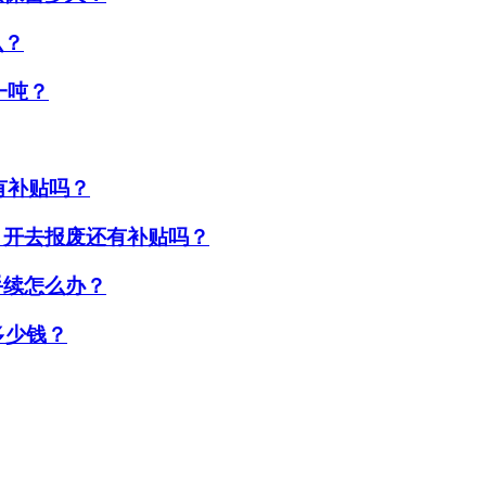
么？
一吨？
废有补贴吗？
，开去报废还有补贴吗？
手续怎么办？
多少钱？