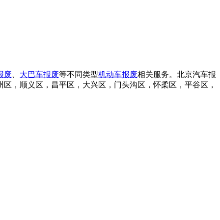
报废
、
大巴车报废
等不同类型
机动车报废
相关服务。北京汽车报
州区，顺义区，昌平区，大兴区，门头沟区，怀柔区，平谷区，