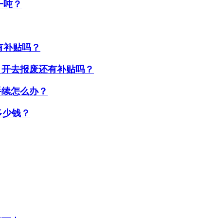
一吨？
废有补贴吗？
，开去报废还有补贴吗？
手续怎么办？
多少钱？