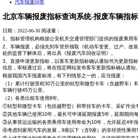
汽车报废问答
北京车辆报废指标查询系统-报废车辆指
日期：2022-06-30
阅读量：
1、指标管理机构根据公安机关交通管理部门提供的报废乘用
2、车辆报废，必须先到车管所领取《机动车变更、过户、改
处的监督下解体后，将出具《报废汽车回收证明》。
3、直接申请更新指标，以客车更新指标确认通知书为更新指
信息，审核通过后，将在指定网站发布客车更新指标确认通知
根据我国汽车报废标准，有下列情形之一的，应当报废：
（1）累计行驶里程30万公里的轻型和微型卡车（含越野车）
车辆行驶45万公里。
（2）各类出租车使用8年。
①轻型和微型卡车（包括越野型）和带挂车的卡车、采矿作业
②其他车辆已使用10年，最长可申请延期报废5年，延期期间
③从事营运运输的各类乘用车使用寿命为10年，允许延迟4年
④考虑到家用汽车的发展，9座以下（含9座）的非经营性乘用