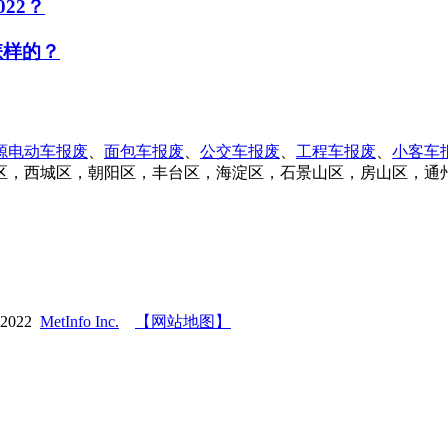
22？
怎样的？
源电动车报废
、
面包车报废
、
公交车报废
、
工程车报废
、
小客车
区，西城区，朝阳区，丰台区，海淀区，石景山区，房山区，通
-2022
MetInfo Inc.
【网站地图】