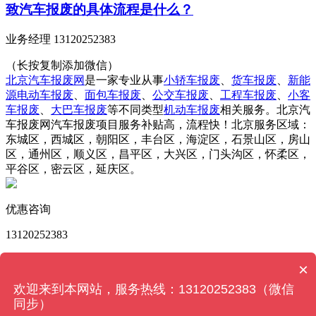
致汽车报废的具体流程是什么？
业务经理 13120252383
（长按复制添加微信）
北京汽车报废网
是一家专业从事
小轿车报废
、
货车报废
、
新能
源电动车报废
、
面包车报废
、
公交车报废
、
工程车报废
、
小客
车报废
、
大巴车报废
等不同类型
机动车报废
相关服务。北京汽
车报废网汽车报废项目服务补贴高，流程快！北京服务区域：
东城区，西城区，朝阳区，丰台区，海淀区，石景山区，房山
区，通州区，顺义区，昌平区，大兴区，门头沟区，怀柔区，
平谷区，密云区，延庆区。
优惠咨询
13120252383
版权所有 © 北京汽车报废网 Powered by
MetInfo 6.2.0
©
×
2008-2022
MetInfo Inc.
【网站地图】
欢迎来到本网站，服务热线：13120252383（微信
同步）