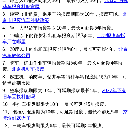
2、旅游大巴报废期限为10年，最长可延期10年。
北京老旧机
动车报废补贴官网
3、经营（非租赁）乘用车的报废期限为10年，报废可以。
北
京市报废汽车补贴政策
4、轻、大型货车报废期为10年，最长可延期5年报废。
5、19座以下的微货和出租车报废期限为8年。
北京报废车拆
车厂在哪里
6、20座以上的出租车报废期限为8年，最长可延期4年。
北京
汽车解体公司
7、卡车、矿山作业车辆报废期限为8年，最长可延期4年报
废。
北京机动车报废
8、起重机、消防车、钻井车等特种车辆报废期限为10年，可
适当延期报废。
9、整车报废期限为10年，可延期报废最长5年。
2022年还有
旧车置换补贴吗
10、半挂车报废期限为10年，最长可延期5年报废。
11、拖拉机报废期为10年，可延期报废，最长不超过5年。
京
牌涨到20万了
12、三轮车报废期限为6年，最长可延期3年报废。