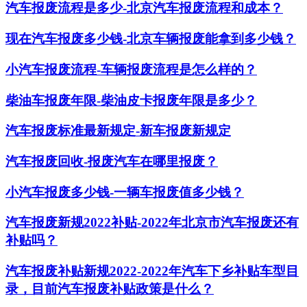
汽车报废流程是多少-北京汽车报废流程和成本？
现在汽车报废多少钱-北京车辆报废能拿到多少钱？
小汽车报废流程-车辆报废流程是怎么样的？
​柴油车报废年限-柴油皮卡报废年限是多少？
汽车报废标准最新规定-新车报废新规定
汽车报废回收-报废汽车在哪里报废？
小汽车报废多少钱-一辆车报废值多少钱？
汽车报废新规2022补贴-2022年北京市汽车报废还有
补贴吗？
汽车报废补贴新规2022-2022年汽车下乡补贴车型目
录，目前汽车报废补贴政策是什么？