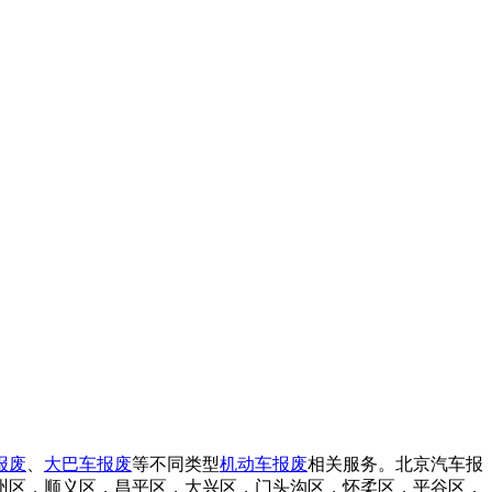
报废
、
大巴车报废
等不同类型
机动车报废
相关服务。北京汽车报
州区，顺义区，昌平区，大兴区，门头沟区，怀柔区，平谷区，