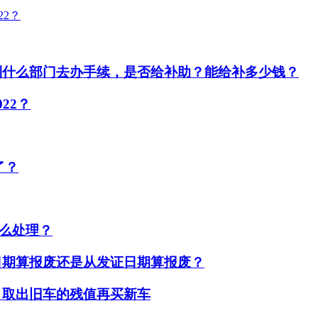
2？
到什么部门去办手续，是否给补助？能给补多少钱？
22？
了？
怎么处理？
日期算报废还是从发证日期算报废？
？取出旧车的残值再买新车