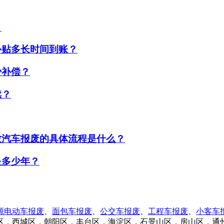
？
补贴多长时间到账？
少补偿？
续？
致汽车报废的具体流程是什么？
是多少年？
源电动车报废
、
面包车报废
、
公交车报废
、
工程车报废
、
小客车
区，西城区，朝阳区，丰台区，海淀区，石景山区，房山区，通