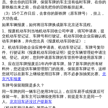
员。拿出你的旧车牌。保留车牌的车主没有临时车牌。在你的
新铁板出来之前，你必须先把你的旧铁板挂起来。
（3）15个工作日后，去拿你的新铁牌（原车牌号），挂上，
大功告成。
如果车辆报废，如何将旧车牌换成新车北京还车流程。
1、报废机动车到当地机动车回收公司申请，填写申请表，提
交机动车登记证、车牌号和行驶证。机动车回收企业应确认机
动车并解体，并向您出具《报废机动车回收证》；
2、机动车回收企业应将申请表、机动车登记证、车牌号复印
件、行驶证和《报废机动车回收证明》提交车辆管理处申请注
销。登记。此时，您到申请原车牌的车管所申请使用原车牌；
3、应在旧车牌报废后1年内申请车牌。除了新车牌的所有材
料外，您还提供车辆管理部门的批准。保留原车牌证书，这样
您就可以在新车上继续使用旧车牌，而不必参加抽奖比赛。
北
京汽车报废
车牌号保留期限是多久？
同一车牌的同一辆车已使用3年以上，在旧车易手或报废后可
保留一年。新车主可以继续使用车牌，前提是车主是同一个
人。
北京旧车还没过户提新车
《机动车登记条例》第四十三条