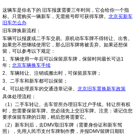
这辆车是你名下的 旧车报废需要三年时间，它会给你一个指
标。只需购买一辆新车，无需摇号即可获得车牌。
北京买新车
旧车怎么办
旧车牌换新流程：
车辆可以报废或二手车交易。原机动车车牌不得转让、出售。
如果您不想继续使用它，那么旧车牌将被丢弃。如果还想保
留，可以参考以下规定：
1、车辆使用一年后可以保留原车牌，保留时间最长可达1
年；
北京车辆换车手续
2、车辆转让、注销或搬出时，可保留原车牌；
3、二手车和新车都可以保留；
4、可以处理原车的交通违章记录。
北京旧车置换新车政策
具体处理流程：
（1）二手车转让。去车管所办理旧车过户手续。转让所有权
时，您需要保留车牌。您必须先上交旧车牌。注意：请记住您
要求保留车牌的日期，稍后您将需要它。
（2）新车到后，去DMV取旧车牌（需要身份证和新车驾
照），先用人民币支付车牌制作费，并报DMV留牌日期职