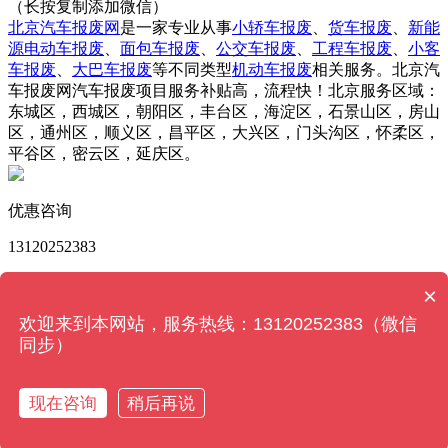
（长按复制添加微信）
北京汽车报废网
是一家专业从事
小轿车报废
、
货车报废
、
新能
源电动车报废
、
面包车报废
、
公交车报废
、
工程车报废
、
小客
车报废
、
大巴车报废
等不同类型
机动车报废
相关服务。北京汽
车报废网汽车报废项目服务补贴高，流程快！北京服务区域：
东城区，西城区，朝阳区，丰台区，海淀区，石景山区，房山
区，通州区，顺义区，昌平区，大兴区，门头沟区，怀柔区，
平谷区，密云区，延庆区。
优惠咨询
13120252383
版权所有 © 北京汽车报废网 Powered by
MetInfo 6.2.0
©
×
2008-2022
MetInfo Inc.
【网站地图】
欢迎来到本网站，服务热线：13120252383（微信
同步）
13120252383
现在咨询
稍后再说
关闭
添加微信
拨打电话