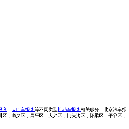
报废
、
大巴车报废
等不同类型
机动车报废
相关服务。北京汽车报
州区，顺义区，昌平区，大兴区，门头沟区，怀柔区，平谷区，