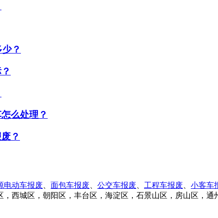
？
多少？
标？
？
车怎么处理？
报废？
源电动车报废
、
面包车报废
、
公交车报废
、
工程车报废
、
小客车
区，西城区，朝阳区，丰台区，海淀区，石景山区，房山区，通