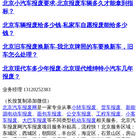
北京小汽车报废要求-北京报废车辆多久才能拿到指
标？
北京车辆报废给多少钱-私家车自愿报废能给多少
钱？
北京旧车报废换新车-我北京牌照的车要换新车，旧
车怎么处理？
北京现代车多少年报废-北京现代维绅特小汽车几年
报废？
业务经理 13120252383
（长按复制添加微信）
北京汽车报废网
是一家专业从事
小轿车报废
、
货车报废
、
新能
源电动车报废
、
面包车报废
、
公交车报废
、
工程车报废
、
小客
车报废
、
大巴车报废
等不同类型
机动车报废
相关服务。北京汽
车报废网汽车报废项目服务补贴高，流程快！北京服务区域：
东城区，西城区，朝阳区，丰台区，海淀区，石景山区，房山