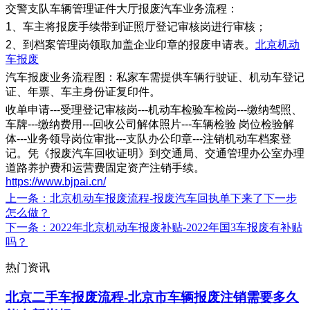
交警支队车辆管理证件大厅报废汽车业务流程：
1、车主将报废手续带到证照厅登记审核岗进行审核；
2、到档案管理岗领取加盖企业印章的报废申请表。
北京机动
车报废
汽车报废业务流程图：私家车需提供车辆行驶证、机动车登记
证、年票、车主身份证复印件。
收单申请---受理登记审核岗---机动车检验车检岗---缴纳驾照、
车牌---缴纳费用---回收公司解体照片---车辆检验 岗位检验解
体---业务领导岗位审批---支队办公印章---注销机动车档案登
记。凭《报废汽车回收证明》到交通局、交通管理办公室办理
道路养护费和运营费固定资产注销手续。
https://www.bjpai.cn/
上一条
：北京机动车报废流程-报废汽车回执单下来了下一步
怎么做？
下一条
：2022年北京机动车报废补贴-2022年国3车报废有补贴
吗？
热门资讯
北京二手车报废流程-北京市车辆报废注销需要多久