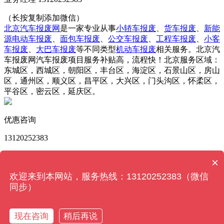
（长按复制添加微信）
北京汽车报废网
是一家专业从事
小轿车报废
、
货车报废
、
新能
源电动车报废
、
面包车报废
、
公交车报废
、
工程车报废
、
小客
车报废
、
大巴车报废
等不同类型
机动车报废
相关服务。北京汽
车报废网汽车报废项目服务补贴高，流程快！北京服务区域：
东城区，西城区，朝阳区，丰台区，海淀区，石景山区，房山
区，通州区，顺义区，昌平区，大兴区，门头沟区，怀柔区，
平谷区，密云区，延庆区。
优惠咨询
13120252383
版权所有 © 北京汽车报废网 Powered by
MetInfo 6.2.0
©
×
2008-2022
MetInfo Inc.
【网站地图】
欢迎来到本网站，服务热线：13120252383（微信
同步）
13120252383
现在咨询
稍后再说
关闭