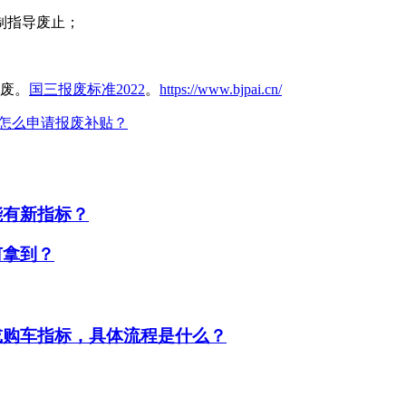
制指导废止；
报废。
国三报废标准2022
。
https://www.bjpai.cn/
了怎么申请报废补贴？
能有新指标？
何拿到？
或购车指标，具体流程是什么？