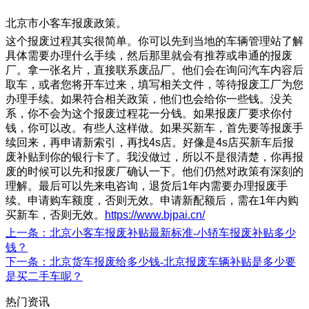
北京市小客车报废政策。
这个报废过程其实很简单。你可以先到当地的车辆管理站了解
具体需要办理什么手续，然后那里就会有推荐或串通的报废
厂。拿一张名片，直接联系废品厂。他们会在询问汽车内容后
取车，或者您将开车过来，填写相关文件，等待报废工厂为您
办理手续。如果符合相关政策，他们也会给你一些钱。没关
系，你不会为这个报废过程花一分钱。如果报废厂要求你付
钱，你可以改。有些人这样做。如果买新车，首先要等报废手
续回来，再申请新索引，再找4s店。好像是4s店买新车后报
废补贴到你的银行卡了。我没做过，所以不是很清楚，你再报
废的时候可以先和报废厂确认一下。他们仍然对政策有深刻的
理解。最后可以先来电咨询，退货后1年内需要办理报废手
续。申请购车额度，否则无效。申请新配额后，需在1年内购
买新车，否则无效。
https://www.bjpai.cn/
上一条
：北京小客车报废补贴最新标准-小轿车报废补贴多少
钱？
下一条
：北京货车报废给多少钱-北京报废车辆补贴是多少要
是买二手车呢？
热门资讯