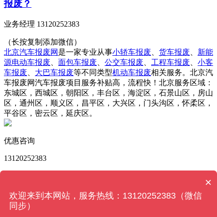
报废？
业务经理 13120252383
（长按复制添加微信）
北京汽车报废网
是一家专业从事
小轿车报废
、
货车报废
、
新能
源电动车报废
、
面包车报废
、
公交车报废
、
工程车报废
、
小客
车报废
、
大巴车报废
等不同类型
机动车报废
相关服务。北京汽
车报废网汽车报废项目服务补贴高，流程快！北京服务区域：
东城区，西城区，朝阳区，丰台区，海淀区，石景山区，房山
区，通州区，顺义区，昌平区，大兴区，门头沟区，怀柔区，
平谷区，密云区，延庆区。
优惠咨询
13120252383
版权所有 © 北京汽车报废网 Powered by
MetInfo 6.2.0
©
×
2008-2022
MetInfo Inc.
【网站地图】
欢迎来到本网站，服务热线：13120252383（微信
同步）