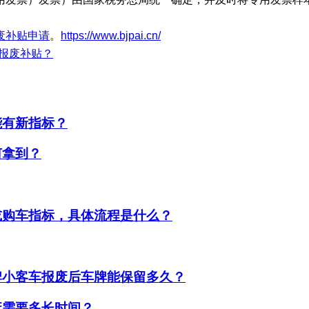
废补贴申请
。
https://www.bjpai.cn/
报废补贴？
能有新指标？
何拿到？
或购车指标，具体流程是什么？
牌小客车报废后车牌能保留多久？
废需要多长时间？